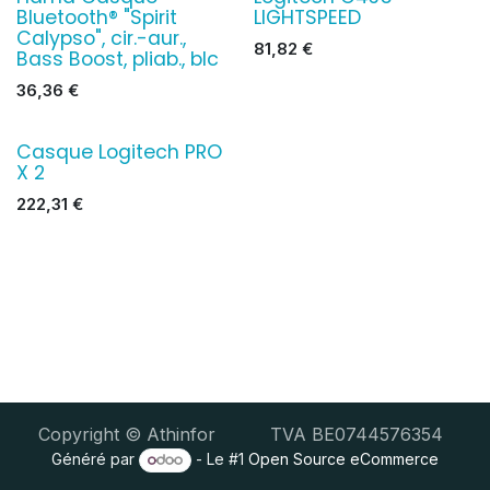
Bluetooth® "Spirit
LIGHTSPEED
Calypso", cir.-aur.,
81,82
€
Bass Boost, pliab., blc
36,36
€
Casque Logitech PRO
X 2
222,31
€
Copyright © Athinfor TVA BE0744576354
Généré par
- Le #1
Open Source eCommerce