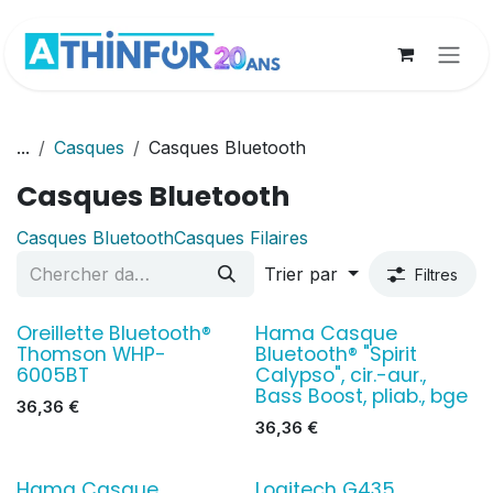
Se rendre au contenu
...
Casques
Casques Bluetooth
Casques Bluetooth
Casques Bluetooth
Casques Filaires
Trier par
Filtres
Oreillette Bluetooth®
Hama Casque
Thomson WHP-
Bluetooth® "Spirit
6005BT
Calypso", cir.-aur.,
Bass Boost, pliab., bge
36,36
€
36,36
€
Hama Casque
Logitech G435