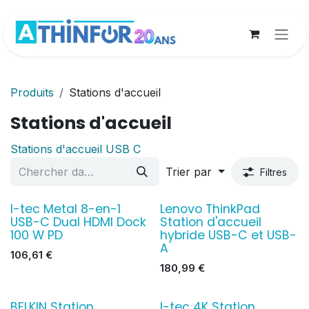
Se rendre au contenu
Produits
Stations d'accueil
Stations d'accueil
Stations d'accueil USB C
Trier par
Filtres
I-tec Metal 8-en-1
Lenovo ThinkPad
USB-C Dual HDMI Dock
Station d'accueil
100 W PD
hybride USB-C et USB-
A
106,61
€
180,99
€
BELKIN Station
I-tec 4K Station