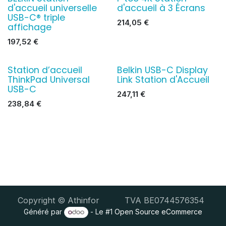
d'accueil universelle
d'accueil à 3 Écrans
USB-C® triple
214,05
€
affichage
197,52
€
Station d’accueil
Belkin USB-C Display
ThinkPad Universal
Link Station d'Accueil
USB-C
247,11
€
238,84
€
Copyright © Athinfor TVA BE0744576354
Généré par
- Le #1
Open Source eCommerce