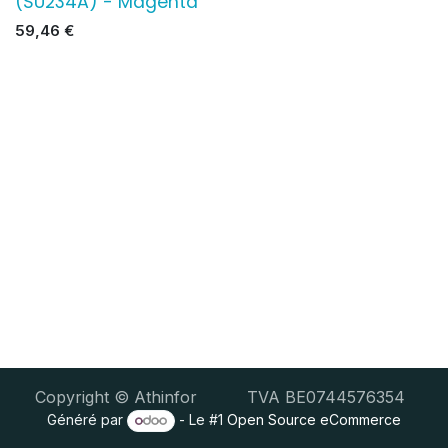
(SU234A) - Magenta
59,46
€
Copyright © Athinfor TVA BE0744576354
Généré par
- Le #1
Open Source eCommerce