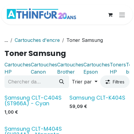
Se rendre au contenu
...
Cartouches d'encre
Toner Samsung
Toner Samsung
Cartouches
Cartouches
Cartouches
Cartouches
Toners
Ton
HP
Canon
Brother
Epson
HP
bro
Trier par
Filtres
Samsung CLT-C404S
Samsung CLT-K404S
(ST966A) - Cyan
59,09
€
1,00
€
Samsung CLT-M404S